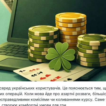
серед українських користувачів. Це пояснюється тим, 
вих операцій. Коли мова йде про азартні розваги, більші
 несправедливими комісіями чи коливаннями курсу. Саме
і, створює комфортні умови для гри.