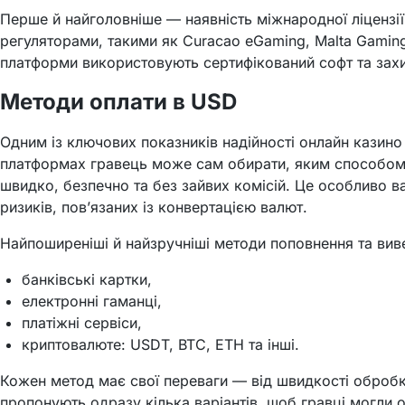
Перше й найголовніше — наявність міжнародної ліцензі
регуляторами, такими як Curacao eGaming, Malta Gamin
платформи використовують сертифікований софт та захищ
Методи оплати в USD
Одним із ключових показників надійності онлайн казино н
платформах гравець може сам обирати, яким способом 
швидко, безпечно та без зайвих комісій. Це особливо в
ризиків, пов’язаних із конвертацією валют.
Найпоширеніші й найзручніші методи поповнення та вив
банківські картки,
електронні гаманці,
платіжні сервіси,
криптовалюте: USDT, BTC, ETH та інші.
Кожен метод має свої переваги — від швидкості обробки
пропонують одразу кілька варіантів, щоб гравці могли 