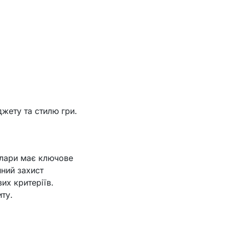
джету та стилю гри.
долари має ключове
йний захист
их критеріїв.
ту.