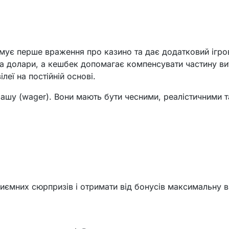
рмує перше враження про казино та дає додатковий ігро
а долари, а кешбек допомагає компенсувати частину вит
еї на постійній основі.
рашу (wager). Вони мають бути чесними, реалістичними 
ємних сюрпризів і отримати від бонусів максимальну в