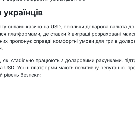
 українців
агу онлайн казино на USD, оскільки доларова валюта до
ися платформами, де ставки й виграші розраховані мак
 них пропонує справді комфортні умови для гри в долара
и.
 які стабільно працюють з доларовими рахунками, підт
 на USD. Усі ці платформи мають позитивну репутацію, п
й рівень безпеки: