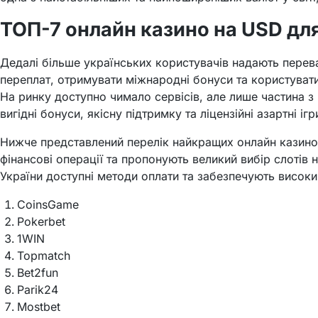
ТОП-7 онлайн казино на USD для
Дедалі більше українських користувачів надають перев
переплат, отримувати міжнародні бонуси та користуват
На ринку доступно чимало сервісів, але лише частина з
вигідні бонуси, якісну підтримку та ліцензійні азартні ігр
Нижче представлений перелік найкращих онлайн казино,
фінансові операції та пропонують великий вибір слотів
України доступні методи оплати та забезпечують високи
CoinsGame
Pokerbet
1WIN
Topmatch
Bet2fun
Parik24
Mostbet