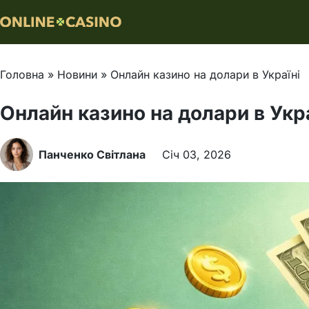
Skip to navigation
Skip to content
Online Casino
Головна
»
Новини
»
Онлайн казино на долари в Україні
Онлайн казино на долари в Укра
Панченко Світлана
Січ 03, 2026